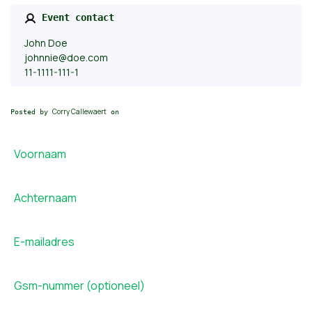
Event contact
John Doe
johnnie@doe.com
11-1111-111-1
Corry Callewaert
Posted by
on
Voornaam
Achternaam
E-mailadres
Gsm-nummer (optioneel)