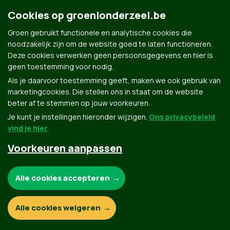
Cookies op groenlonderzeel.be
Contact
Privacybeleid
Groen gebruikt functionele en analytische cookies die
noodzakelijk zijn om de website goed te laten functioneren.
Deze cookies verwerken geen persoonsgegevens en hier is
© Copyright Groen 2026 | Gemaakt met
NationBuilder
| Gebouwd door
Tectonica
geen toestemming voor nodig.
Als je daarvoor toestemming geeft, maken we ook gebruik van
marketingcookies. Die stellen ons in staat om de website
beter af te stemmen op jouw voorkeuren.
Je kunt je instellingen hieronder wijzigen.
Ons privacybeleid
vind je hier
.
Voorkeuren aanpassen
Noodzakelijke cookies:
Alle cookies accepteren
Functionele en analytische cookies:
Alle cookies weigeren