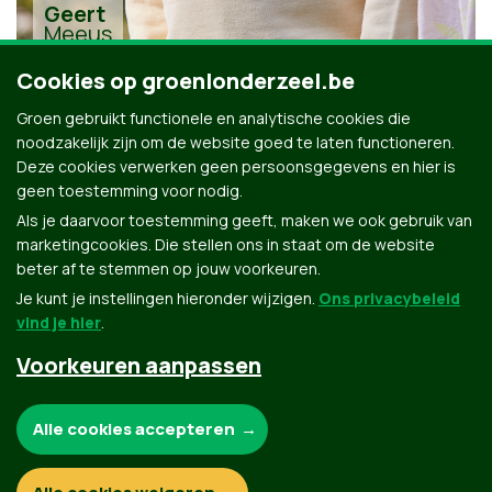
Geert
Meeus
Cookies op groenlonderzeel.be
Groen gebruikt functionele en analytische cookies die
noodzakelijk zijn om de website goed te laten functioneren.
Deze cookies verwerken geen persoonsgegevens en hier is
geen toestemming voor nodig.
Alle kandidaten uit Londerzeel
Als je daarvoor toestemming geeft, maken we ook gebruik van
marketingcookies. Die stellen ons in staat om de website
beter af te stemmen op jouw voorkeuren.
Je kunt je instellingen hieronder wijzigen.
Ons privacybeleid
vind je hier
.
Voorkeuren aanpassen
Groen.be
Noodzakelijke cookies:
Alle cookies accepteren
Contact
Privacybeleid
Functionele en analytische cookies: