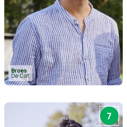
Broes
De Cat
7